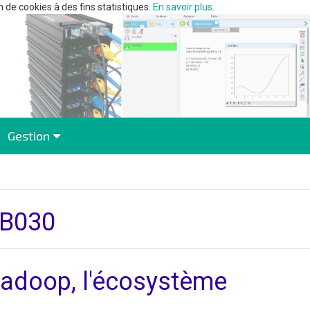
n de cookies à des fins statistiques.
En savoir plus
.
Gestion
B030
adoop, l'écosystème